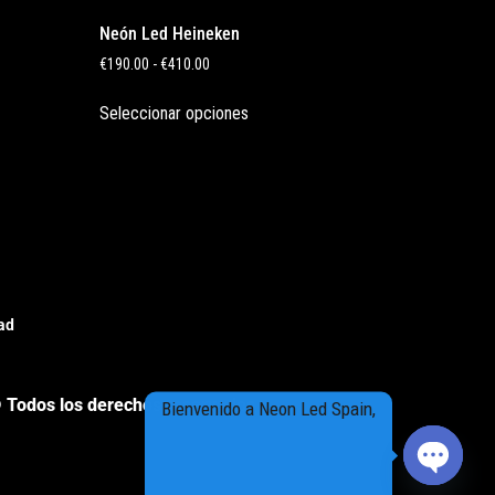
Neón Led Heineken
€
190.00
-
€
410.00
Seleccionar opciones
dad
 Todos los derechos reservados
Bienvenido a Neon Led Spain,
Open cha