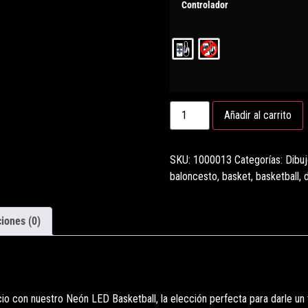
Controlador
Añadir al carrito
SKU:
1000013
Categorías:
Dibu
baloncesto
,
basket
,
basketball
,
iones (0)
o con nuestro Neón LED Basketball, la elección perfecta para darle un t