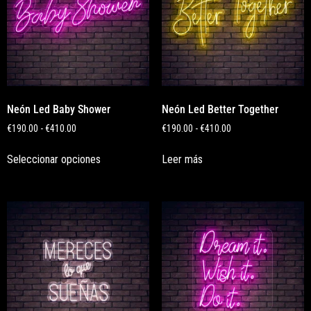
Neón Led Baby Shower
Neón Led Better Together
€
190.00
-
€
410.00
€
190.00
-
€
410.00
Seleccionar opciones
Leer más