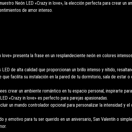
estro Neón LED «Crazy in love», la elección perfecta para crear un am
entimientos de amor intenso.
love» presenta la frase en un resplandeciente neón en colores intenso
s LED de alta calidad que proporcionan un brillo intenso y nítido, resalta
ue facilita su instalación en la pared de tu dormitorio, sala de estar o
es crear un ambiente romántico en tu espacio personal, inspirarte par
 LED «Crazy in love» es perfecto para parejas apasionadas.
uir un mando controlador opcional para personalizar la intensidad y el co
o y emotivo para tu ser querido en un aniversario, San Valentín o simp
mor.