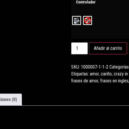
Controlador
Añadir al carrito
SKU:
1000007-1-1-2
Categorías
Etiquetas:
amor
,
cariño
,
crazy in
frases de amor
,
frases en ingles
iones (0)