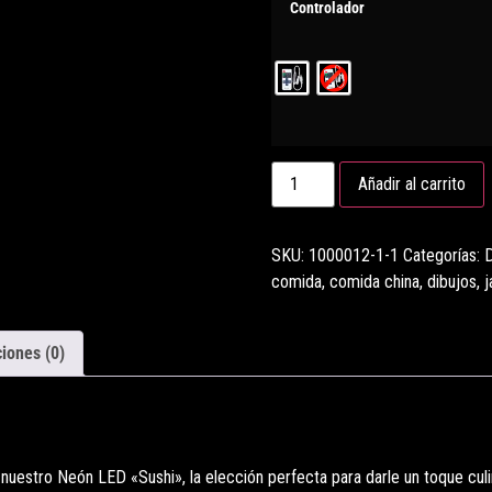
Controlador
Añadir al carrito
SKU:
1000012-1-1
Categorías:
D
comida
,
comida china
,
dibujos
,
j
iones (0)
 nuestro Neón LED «Sushi», la elección perfecta para darle un toque culi