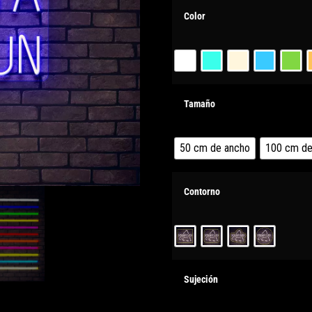
Color
Tamaño
50 cm de ancho
100 cm de
Contorno
Sujeción