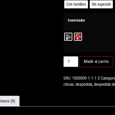
Con tornillos
Sin sujeción
Controlador
Añadir al carrito
SKU:
1000009-1-1-1-2
Categorí
chicas
,
despedida
,
despedida de
iones (0)