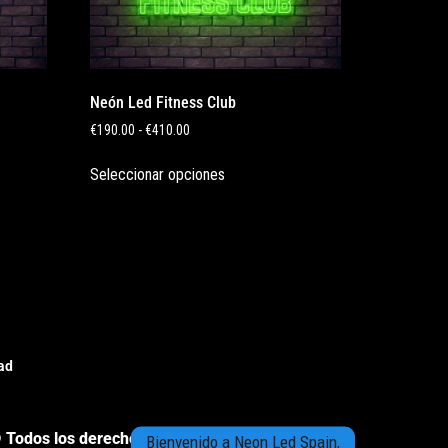
Neón Led Fitness Club
€
190.00
-
€
410.00
Seleccionar opciones
dad
 Todos los derechos reservados
Bienvenido a Neon Led Spain,