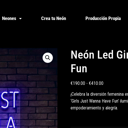
Neones
Crea tu Neón
Producción Propia
Neón Led Gi
Fun
€
190.00
-
€
410.00
¡Celebra la diversión femenina 
‘Girls Just Wanna Have Fun’ ilum
empoderamiento y alegría.